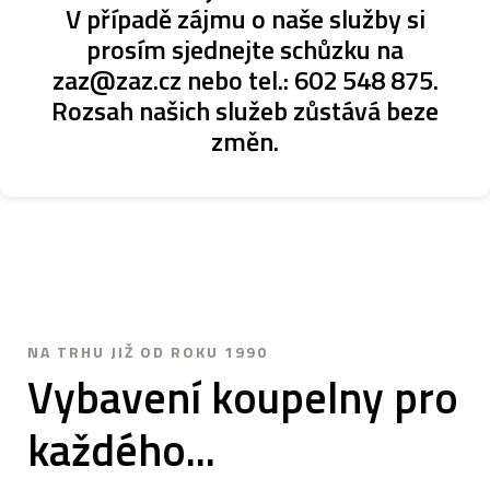
V
případě
zájmu
o
naše
služby
si
prosím
sjednejte
schůzku
na
zaz@zaz.cz
nebo
tel.:
602
548
875.
Rozsah
našich
služeb
zůstává
beze
změn.
NA TRHU JIŽ OD ROKU 1990
Vybavení
koupelny
pro
každého...